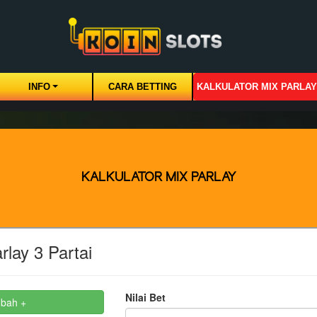
INFO
CARA BETTING
KALKULATOR MIX PARLA
KALKULATOR MIX PARLAY