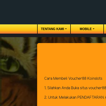
TENTANG KAMI
MOBILE
Cara Membeli Voucher88 Koinslots
1. Silahkan Anda Buka situs voucher8
2. Untuk Melakukan PENDAFTARAN At