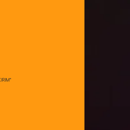
KIRIM"