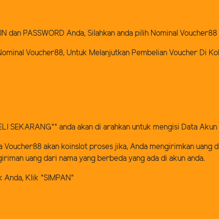
IN dan PASSWORD Anda, Silahkan anda pilih Nominal Voucher88 
Nominal Voucher88, Untuk Melanjutkan Pembelian Voucher Di Kol
BELI SEKARANG"" anda akan di arahkan untuk mengisi Data Akun
 Voucher88 akan koinslot proses jika, Anda mengirimkan uang 
iriman uang dari nama yang berbeda yang ada di akun anda.
k Anda, Klik "SIMPAN"