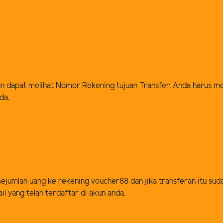
kan dapat melihat Nomor Rekening tujuan Transfer. Anda harus m
da.
sejumlah uang ke rekening voucher88 dan jika transferan itu sud
 yang telah terdaftar di akun anda.